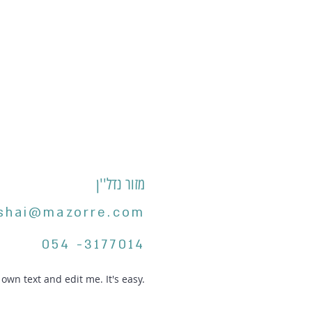
מזור נדל''ן
shai@mazorre.com
054 -3177014
own text and edit me. It's easy.