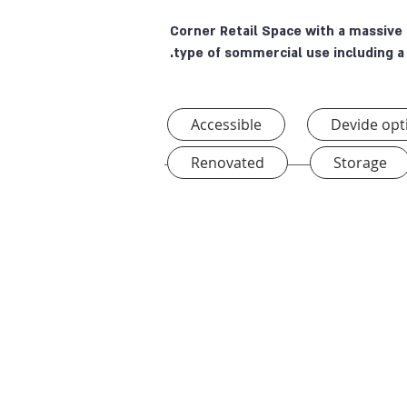
Corner Retail Space with a massive p
type of sommercial use including a 
Accessible
Devide opt
Renovated
Storage