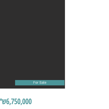
For Sale
ש"
6,750,000