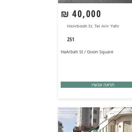
₪
40,000
HaArbaah St, Tel Aviv Yafo
251
HaArbah St / Givon Square
תראה עכשיו